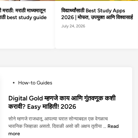
मराठी: मराठी माध्यमातून
विद्यार्थ्यांसाठी Best Study Apps
साठी best study guide
2026 | मोफत, उपयुक्त आणि विश्वासार्ह
July 24, 2026
P
How-to Guides
o
s
Digital Gold म्हणजे काय आणि गुंतवणूक कशी
t
करावी? Easy माहिती! 2026
e
सोने म्हणजे राजधातू. आपल्या घरात सोन्याबद्दल एक वेगळाच
d
D
भावनिक जिव्हाळा असतो. दिवाळी असो की अक्षय तृतीया …
Read
i
i
more
n