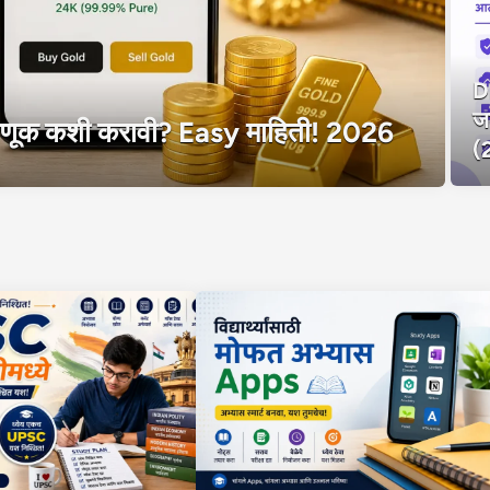
Di
ज
तवणूक कशी करावी? Easy माहिती! 2026
(