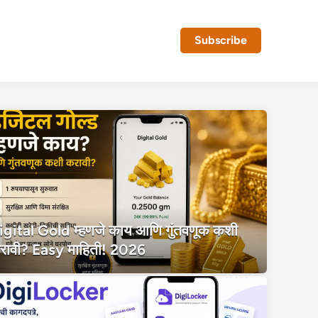
Subscribe
igital Gold म्हणजे काय आणि गुंतवणूक कशी
रावी? Easy माहिती! 2026