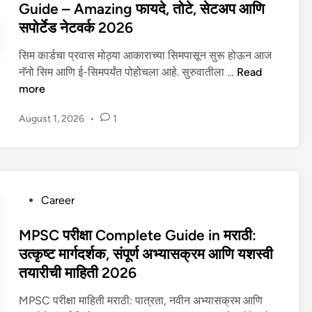
2
र
t
Guide – Amazing फायदे, तोटे, सेटअप आणि
I
6
द
e
सपोर्टेड नेटवर्क 2026
o
स्त
d
T
फा
i
सिम कार्डचा प्रवास मोठ्या आकाराच्या सिमपासून सुरू होऊन आज
)
य
n
ई
नॅनो सिम आणि ई-सिमपर्यंत पोहोचला आहे. सुरुवातीला …
Read
t
दे
-
more
e
,
सि
c
सु
August 1, 2026
•
1
म
h
र
(
n
क्षि
e
o
त
S
l
ता
I
o
P
Career
आ
M
g
o
णि
)
y
s
MPSC परीक्षा Complete Guide in मराठी:
b
म्ह
म्ह
t
उत्कृष्ट मार्गदर्शक, संपूर्ण अभ्यासक्रम आणि यशस्वी
e
ण
ण
e
s
तयारीची माहिती 2026
जे
जे
d
t
का
का
i
MPSC परीक्षा माहिती मराठी: पात्रता, नवीन अभ्यासक्रम आणि
g
य
य