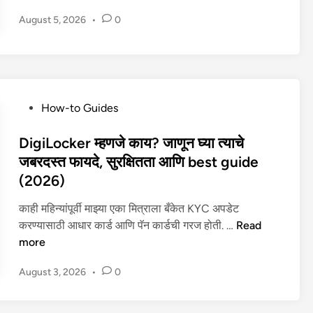
g
August 5, 2026
•
0
i
t
a
l
G
o
P
How-to Guides
l
o
d
s
DigiLocker म्हणजे काय? जाणून घ्या त्याचे
म्ह
t
जबरदस्त फायदे, सुरक्षितता आणि best guide
ण
e
(2026)
जे
d
का
i
काही महिन्यांपूर्वी माझ्या एका मित्राला बँकेत KYC अपडेट
य
n
D
करण्यासाठी आधार कार्ड आणि पॅन कार्डची गरज होती. …
Read
आ
i
more
णि
g
August 3, 2026
•
0
गुं
i
त
L
व
o