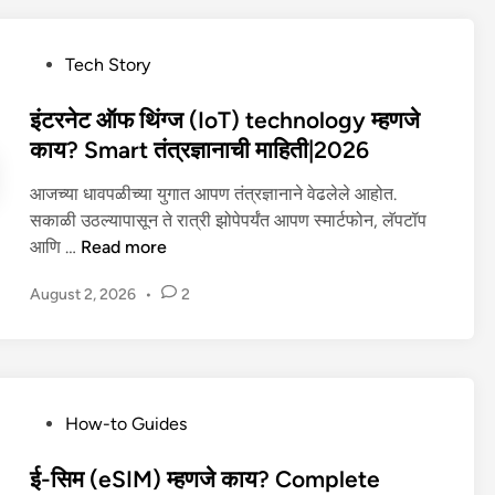
णू
c
क
k
P
Tech Story
क
e
o
शी
r
s
इंटरनेट ऑफ थिंग्ज (IoT) technology म्हणजे
क
म्ह
t
काय? Smart तंत्रज्ञानाची माहिती|2026
रा
ण
e
वी
जे
आजच्या धावपळीच्या युगात आपण तंत्रज्ञानाने वेढलेले आहोत.
d
?
का
सकाळी उठल्यापासून ते रात्री झोपेपर्यंत आपण स्मार्टफोन, लॅपटॉप
i
E
य
इं
आणि …
Read more
n
a
?
ट
s
जा
August 2, 2026
•
2
र
y
णू
ने
मा
न
ट
हि
घ्या
ऑ
ती
त्या
फ
!
चे
P
How-to Guides
थिं
2
ज
o
ग्ज
0
ब
s
ई-सिम (eSIM) म्हणजे काय? Complete
(