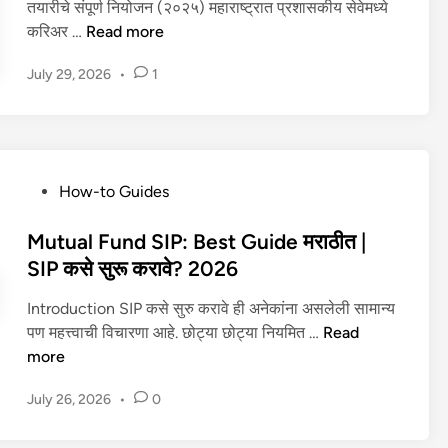
n
तयारीचे संपूर्ण नियोजन (२०२५) महाराष्ट्रात प्रशासकीय सेवेमध्ये
u
?
?
M
करिअर …
Read more
i
C
S
P
d
o
m
July 29, 2026
•
1
S
e
m
a
C
(
p
r
प
2
l
t
री
0
e
तं
क्षा
2
t
P
त्र
How-to Guides
मा
6
e
o
ज्ञा
हि
)
G
s
Mutual Fund SIP: Best Guide मराठीत |
ना
ती
u
t
ची
SIP कसे सुरू करावे? 2026
म
i
e
मा
रा
d
Introduction SIP कसे सुरु करावे ही अनेकांना असलेली सामान्य
d
हि
ठी
e
S
पण महत्त्वाची विचारणा आहे. छोट्या छोट्या नियमित …
Read
i
ती
:
–
I
more
n
|
पा
A
P
2
त्र
m
July 26, 2026
•
0
क
0
ता
a
से
2
,
z