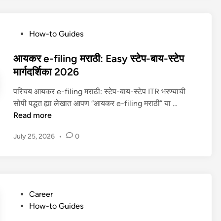
सु
6
न
i
रु
वी
n
क
न
P
How-to Guides
g
रा
अ
o
फा
वे
भ्या
s
आयकर e-filing मराठी: Easy स्टेप-बाय-स्टेप
य
—
स
t
मार्गदर्शिका 2026
दे
स्टे
क्र
e
,
प
म
परिचय आयकर e-filing मराठी: स्टेप-बाय-स्टेप ITR भरण्याची
d
तो
बा
आ
आ
सोपी पद्धत ह्या लेखात आपण “आयकर e-filing मराठी” या …
i
टे
य
णि
य
Read more
n
,
स्टे
य
क
से
प
July 25, 2026
•
0
श
र
ट
मा
(
e
अ
र्ग
2
-
प
द
0
f
आ
र्शि
2
i
णि
का
P
Career
5
l
स
o
How-to Guides
)
i
पो
s