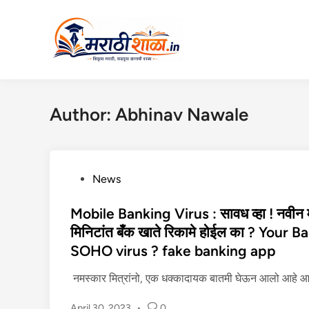
Skip
to
content
Author:
Abhinav Nawale
P
News
o
s
Mobile Banking Virus : सावध व्हा ! नवीन म
t
मिनिटांत बँक खाते रिकामे होईल का ? Your
e
SOHO virus ? fake banking app
d
i
नमस्कार मित्रांनो, एक धक्कादायक बातमी घेऊन आलो आहे आण
n
April 30, 2023
•
0