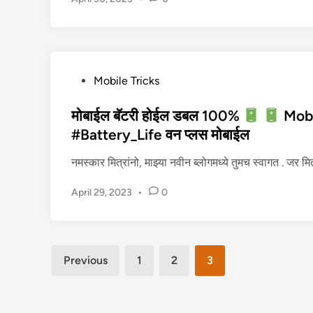
P
Mobile Tricks
o
s
मोबाईल बॅटरी होईल डबल 100%
Mobi
t
#Battery_Life वन प्लस मोबाईल
e
नमस्कार मित्रांनो, माझ्या नवीन ब्लोगमध्ये तुमच स्वागत . जर 
d
i
April 29, 2023
•
0
n
Posts
Previous
1
2
3
pagination